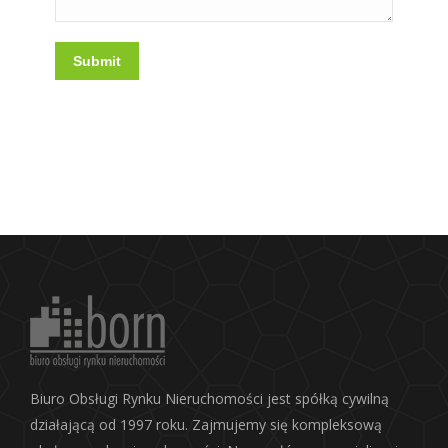
Submit
Biuro Obsługi Rynku Nieruchomości jest spółką cywilną
działającą od 1997 roku. Zajmujemy się kompleksową