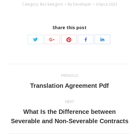
Category: Bez kategorii
By
Developer
6 lipca 2023
Share this post
Share
Share
Share
Share
Share
with
with
with
with
with
Twitter
Pinterest
Google+
Facebook
LinkedIn
Post
PREVIOUS
navigation
Previous
Translation Agreement Pdf
post:
NEXT
What Is the Difference between
Next
Severable and Non-Severable Contracts
post: