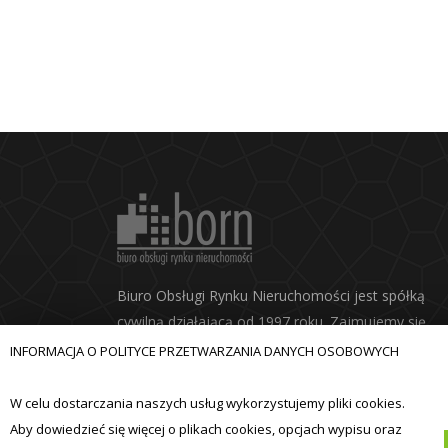
Biuro Obsługi Rynku Nieruchomości jest spółką
cywilną działającą od 1997 roku. Zajmujemy się
kompleksową obsługą rynku nieruchomości. Nasz
INFORMACJA O POLITYCE PRZETWARZANIA DANYCH OSOBOWYCH
główna specjalizacja to usługi geodezyjne i wycen
nieruchomości.
W celu dostarczania naszych usług wykorzystujemy pliki cookies.
Aby dowiedzieć się więcej o plikach cookies, opcjach wypisu oraz