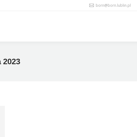
born@born.lublin.pl
a 2023