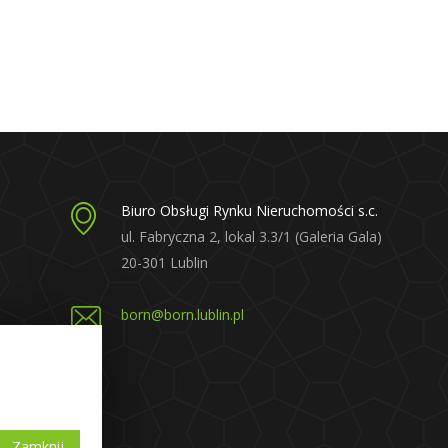
Biuro Obsługi Rynku Nieruchomości s.c.
ul. Fabryczna 2, lokal 3.3/1 (Galeria Gala)
20-301 Lublin
born@born.lublin.pl
a
y
Zamknij