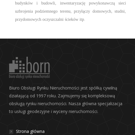
budynków i budowli, inwentaryzację powykonawczą sieci
uzbrojenia podziemnego terenu, przyłączy domowych, studni,
przydomowych oczyszczalni ścieków itp.
Biuro Obsługi Rynku Nieruchomości jest spółką cywilną
działającą od 1997 roku. Zajmujemy się kompleksową
obsługą rynku nieruchomości. Nasza główna specjalizacja
to usługi geodezyjne i wyceny nieruchomości.
Strona główna